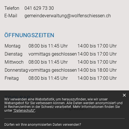
Telefon
041 629 73 30
E-Mail
gemeindeverwaltung@wolfenschiessen.ch
ÖFFNUNGSZEITEN
Montag
08:00 bis 11:45 Uhr
14:00 bis 17:00 Uhr
Dienstag
vormittags geschlossen
14:00 bis 17:00 Uhr
Mittwoch
08:00 bis 11:45 Uhr
14:00 bis 17:00 Uhr
Donnerstag
vormittags geschlossen
14:00 bis 18:00 Uhr
Freitag
08:00 bis 11:45 Uhr
14:00 bis 17:00 Uhr
×
TOOLBAR
Webstatistik
Wir verwenden eine Webstatistik, um herauszufinden, wie wir unser
Webangebot für Sie verbessern können. Alle Daten werden anonymisiert und
in Rechenzentren in der Schweiz verarbeitet. Mehr Informationen finden Sie
Datenschutz
Impressum
unter
“Datenschutz“
.
Dürfen wir Ihre anonymisierten Daten verwenden?